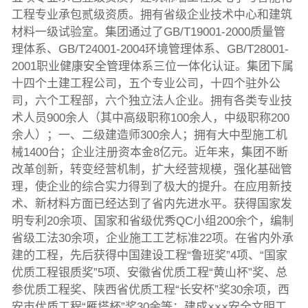
工程专业承包贰级资质。拥有省级企业技术中心和建筑
材料一级试验室。集团通过了GB/T19001-2000质量管
理体系、GB/T24001-2004环境管理体系、GB/T28001-
2001职业健康安全管理体系三位一体化认证。集团下属
十四个土建工程公司，五个专业公司，十四个驻外公
司，六个工程部，六个独立法人企业。拥有各类专业技
术人员900余人（其中高级职称100余人，中级职称200
余人）；一、二级建造师300余人；拥有大中型施工机
械1400台；企业注册资本金8亿元。近年来，集团不断
改革创新，转变经营机制，扩大经营规模，强化基础管
理，使企业的综合实力得到了极大的提升。在应用新技
术、新材料方面已经达到了省内先进水平。获得国家发
明专利20余项、国家和省级优秀QC小组200余个，编制
省级工法30余项，企业施工工艺标准22项。在省内外承
建的工程，先后获得中国建设工程“鲁班奖”4项、“国家
优质工程银质奖”5项、安徽省优质工程“黄山杯”奖、总
参优质工程奖、陕西省优质工程“长安杯”奖30余项，西
安市优质工程“雁塔杯”奖30余等；建成×××安全文明工