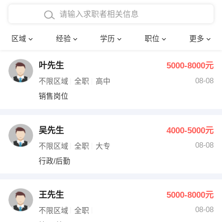
在校学生工作经验
本科
行政后勤
建筑装潢
确定
区域
经验
学历
职位
更多
三年以上工作经验
硕士
销售岗位
教师
叶先生
5000-8000元
四年以上工作经验
博士
文员
护士
08-08
不限区域
全职
高中
五年以上工作经验
财务会计
传单派发
销售岗位
十年以上工作经验
超市零售
促销导购
吴先生
4000-5000元
网络IT
保健按摩
08-08
不限区域
全职
大专
行政/后勤
快递员
前台接待
收银员
技术员/工程师
王先生
5000-8000元
08-08
水电/机修
部门经理
不限区域
全职