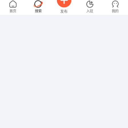
叶先生
面议
08-04
不限区域
全职
大专
首页
搜索
入驻
我的
发布
网络/IT
张女士
3000-4000元
08-04
不限区域
全职
大专
招聘信息
求职简历
文员
朱女士
3000-4000元
08-03
不限区域
全职
贸易/采购
张先生
面议
08-03
不限区域
全职