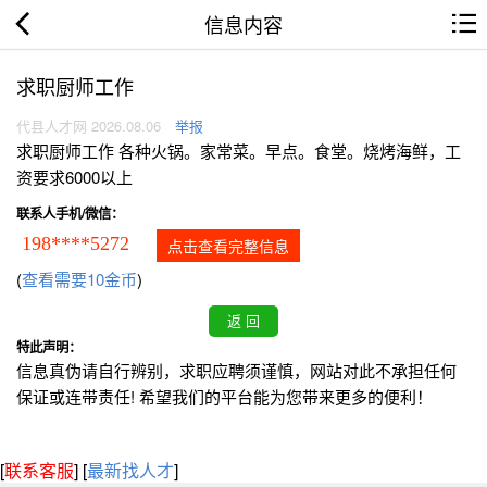
信息内容
求职厨师工作
代县人才网 2026.08.06
举报
求职厨师工作 各种火锅。家常菜。早点。食堂。烧烤海鲜，工
资要求6000以上
联系人手机/微信：
198****5272
点击查看完整信息
(
查看需要10金币
)
特此声明：
信息真伪请自行辨别，求职应聘须谨慎，网站对此不承担任何
保证或连带责任! 希望我们的平台能为您带来更多的便利！
[
联系客服
]
[
最新找人才
]